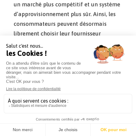
un marché plus compétitif et un système
d’approvisionnement plus sûr. Ainsi, les
consommateurs peuvent désormais
librement choisir leur fournisseur
d’électricité, les producteurs peuvent
s’établir librement pour développer de
nouvelles sources d’énergie et enfin, le
réseau reste accessible à tous les acteurs.
EDF qui monopolisait jusqu’alors les
activités liées à l’électricité a donc été
contraint de
différencier ses métiers
afin
d’ouvrir la production et la fourniture à
la concurrence.