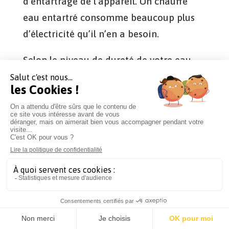
d’entartrage de l’appareil. Un chauffe
eau entartré consomme beaucoup plus
d’électricité qu’il n’en a besoin.
Selon le niveau de dureté de votre eau
(teneur en calcaire), l’entartrage du
ballon d’eau sera plus ou moins rapide.
C’est pourquoi la nature du système de
chauffe du ballon est à choisir en
fonction de l’eau.
Les résistances de type
stéatite
ne sont
pas en contact direct avec l’eau.
Les résistances
blindées
sont en
contact avec l’eau et donc s’entartrent
plus rapidement.