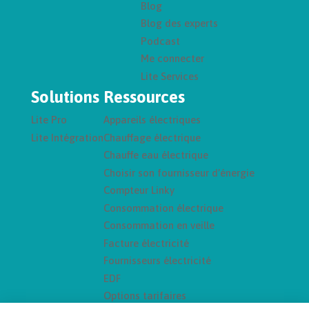
Blog
Blog des experts
Podcast
Me connecter
Lite Services
Solutions
Ressources
Lite Pro
Appareils électriques
Lite Intégration
Chauffage électrique
Chauffe eau électrique
Choisir son fournisseur d’énergie
Compteur Linky
Consommation électrique
Consommation en veille
Facture électricité
Fournisseurs électricité
EDF
Options tarifaires